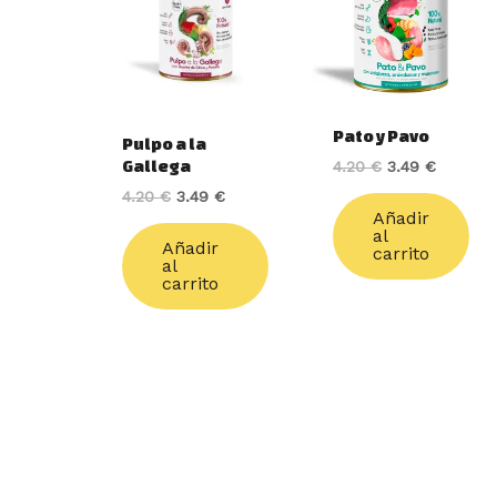
4.20 €.
3.49 €.
4.20 €.
3.49 €.
Pato y Pavo
Pulpo a la
Gallega
4.20
€
3.49
€
4.20
€
3.49
€
Añadir
al
Añadir
carrito
al
carrito