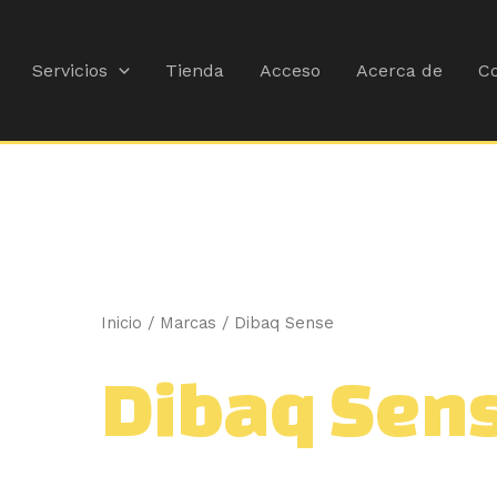
Ordenado
por
popularidad
Servicios
Tienda
Acceso
Acerca de
Co
Inicio
/ Marcas / Dibaq Sense
Dibaq Sen