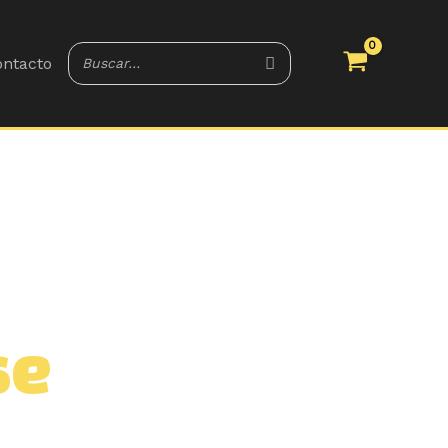
ntacto
se