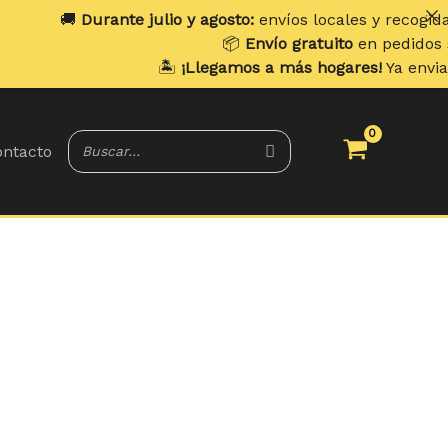
🚚
Durante julio y agosto:
envíos locales y recogidas lo
📦
Envío gratuito
en pedidos supe
🏝️
¡Llegamos a más hogares!
Ya enviamos
ntacto