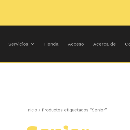
Ordenado
por
popularidad
Servicios
Tienda
Acceso
Acerca de
Co
Inicio
/ Productos etiquetados “Senior”