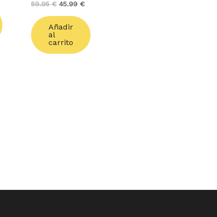
59.95
€
45.99
€
Añadir
al
carrito