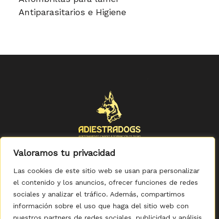
Antiparasitarios e Higiene
Valoramos tu privacidad
Las cookies de este sitio web se usan para personalizar
el contenido y los anuncios, ofrecer funciones de redes
sociales y analizar el tráfico. Además, compartimos
Política de Privacidad
-
Política de Cookies
-
Aviso legal
-
Accesibilidad
-
Condiciones Generales de Compra
información sobre el uso que haga del sitio web con
nuestros partners de redes sociales, publicidad y análisis