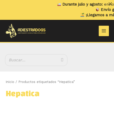
Ir
Durante julio y agosto:
envíos 
al
Envío gr
contenido
¡Llegamos a más
B
Main
u
Men
s
c
a
r
Inicio
/ Productos etiquetados “Hepatica”
Hepatica