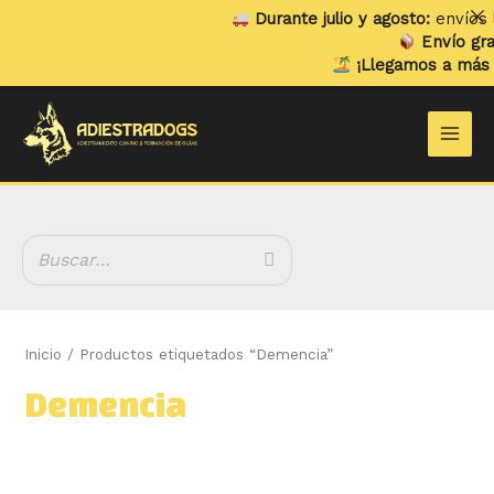
Ir
Durante julio y agosto:
envíos lo
al
Envío grat
contenido
¡Llegamos a más h
B
Main
u
Men
s
c
a
r
Inicio
/ Productos etiquetados “Demencia”
Demencia