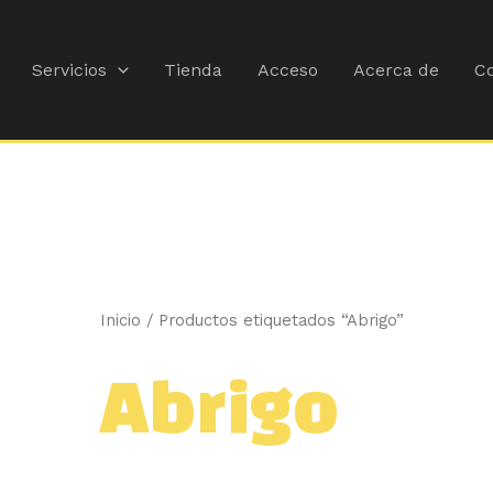
Ordenado
por
popularidad
Servicios
Tienda
Acceso
Acerca de
Co
Inicio
/ Productos etiquetados “Abrigo”
Abrigo