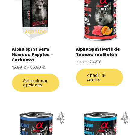
tiene
desde
era:
es:
múltiples
15.99 €
2.70 €.
2.03 €.
variantes.
hasta
55.90 €
Las
opciones
AGOTADO
se
pueden
elegir
Alpha Spirit Semi
Alpha Spirit Paté de
en
Húmedo Puppies –
Ternera con Melón
la
Cachorros
2.70
€
2.03
€
página
15.99
€
-
55.90
€
de
Añadir al
producto
carrito
Seleccionar
opciones