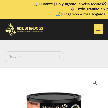
Ir
Durante julio y agosto:
envíos locales y re
al
Envío gratuito
en pedi
contenido
¡Llegamos a más hogares!
Ya 
Main
Men
Salmón
NutraDog
Wild
Premium
cantidad