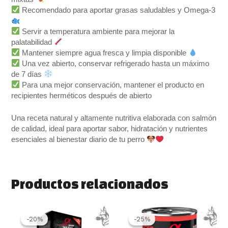
Recomendado para aportar grasas saludables y Omega-3
Servir a temperatura ambiente para mejorar la
palatabilidad
Mantener siempre agua fresca y limpia disponible
Una vez abierto, conservar refrigerado hasta un máximo
de 7 días
Para una mejor conservación, mantener el producto en
recipientes herméticos después de abierto
Una receta natural y altamente nutritiva elaborada con salmón
de calidad, ideal para aportar sabor, hidratación y nutrientes
esenciales al bienestar diario de tu perro
Productos relacionados
Rango
Este
El
El
de
precio
precio
producto
-20%
-20%
-25%
-25%
precios:
original
actual