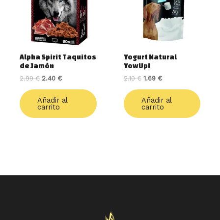
Alpha Spirit Taquitos
Yogurt Natural
de Jamón
YowUp!
2.99
€
2.40
€
2.10
€
1.69
€
Añadir al
Añadir al
carrito
carrito