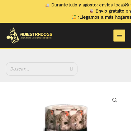
Ir
Durante julio y agosto:
envíos locales y 
al
Envío gratuito
en pe
contenido
¡Llegamos a más hogares!
Y
Main
Men
Alpha
Spirit
Ristra
Barritas
de
Hígado
de