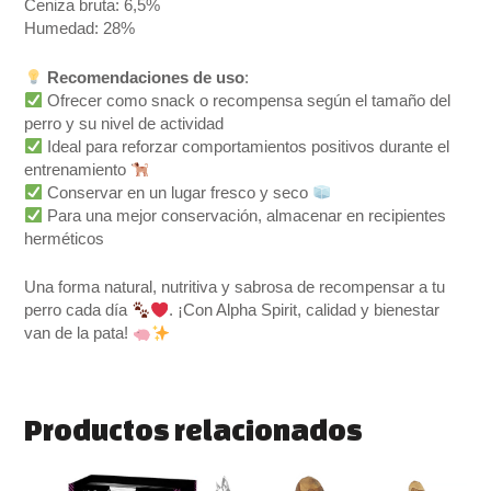
Ceniza bruta: 6,5%
Humedad: 28%
Recomendaciones de uso
:
Ofrecer como snack o recompensa según el tamaño del
perro y su nivel de actividad
Ideal para reforzar comportamientos positivos durante el
entrenamiento
Conservar en un lugar fresco y seco
Para una mejor conservación, almacenar en recipientes
herméticos
Una forma natural, nutritiva y sabrosa de recompensar a tu
perro cada día
. ¡Con Alpha Spirit, calidad y bienestar
van de la pata!
Productos relacionados
El
El
Rango
Este