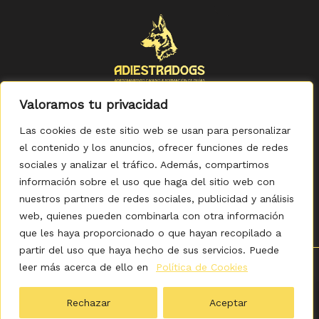
Valoramos tu privacidad
Las cookies de este sitio web se usan para personalizar
el contenido y los anuncios, ofrecer funciones de redes
sociales y analizar el tráfico. Además, compartimos
Política de Privacidad
-
Política de Cookies
-
Aviso legal
-
Accesibilidad
-
Condiciones Generales de Compra
información sobre el uso que haga del sitio web con
nuestros partners de redes sociales, publicidad y análisis
web, quienes pueden combinarla con otra información
que les haya proporcionado o que hayan recopilado a
partir del uso que haya hecho de sus servicios. Puede
leer más acerca de ello en
Política de Cookies
0
Copyright © 2026 ADIESTRADOGS - Tienda. Elaborado
por KITDIGITAL.
Rechazar
Aceptar