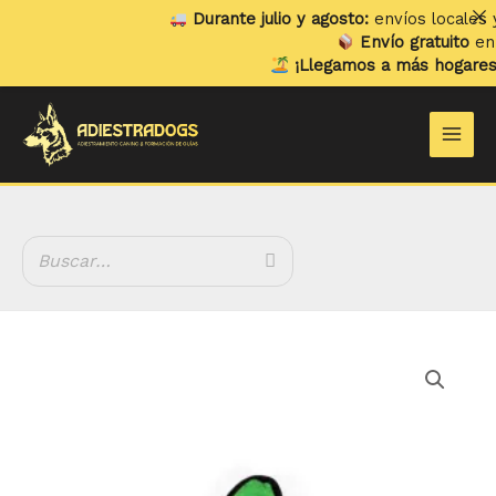
Ir
Durante julio y agosto:
envíos locales y r
al
Envío gratuito
en ped
contenido
¡Llegamos a más hogares!
Ya
Main
Men
Pumpkin
cantidad