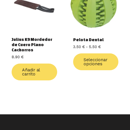
varia
hasta
5.50 €
Las
opcio
se
pued
elegir
Julius K9 Mordedor
Pelota Dental
en
de Cuero Plano
3.50
€
-
5.50
€
la
Cachorros
págin
8.90
€
de
Seleccionar
opciones
produ
Añadir al
carrito