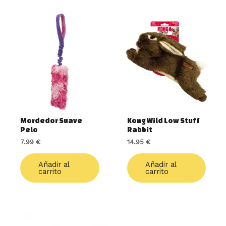
Mordedor Suave
Kong Wild Low Stuff
Pelo
Rabbit
7.99
€
14.95
€
Añadir al
Añadir al
carrito
carrito
Rango
Este
Rango
Este
de
de