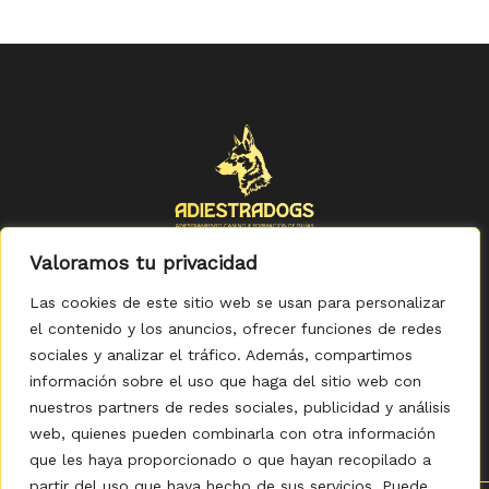
Valoramos tu privacidad
Las cookies de este sitio web se usan para personalizar
el contenido y los anuncios, ofrecer funciones de redes
sociales y analizar el tráfico. Además, compartimos
Política de Privacidad
-
Política de Cookies
-
Aviso legal
-
Accesibilidad
-
Condiciones Generales de Compra
información sobre el uso que haga del sitio web con
nuestros partners de redes sociales, publicidad y análisis
web, quienes pueden combinarla con otra información
que les haya proporcionado o que hayan recopilado a
partir del uso que haya hecho de sus servicios. Puede