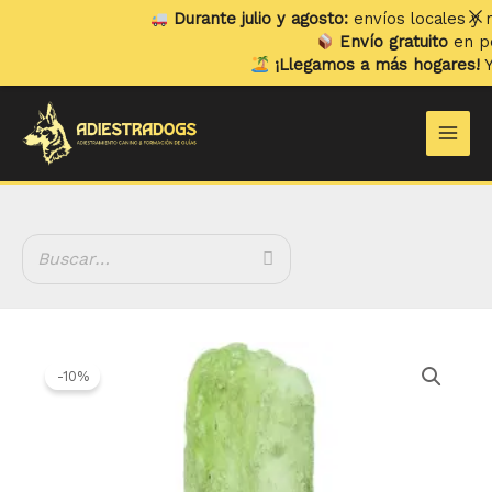
Ir
Durante julio y agosto:
envíos locales y reco
al
Envío gratuito
en pedid
contenido
¡Llegamos a más hogares!
Ya e
Main
Men
El
El
Polo
precio
precio
Helado
-10%
original
actual
de
era:
es:
Pollo
2.99 €.
2.70 €.
y
Manzana
cantidad