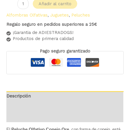
Añadir al carrito
Alfombras Olfativas
,
Juguetes
,
Peluches
Regalo seguro en pedidos superiores a 25€
¡Garantia de ADIESTRADOGS!
Productos de primera calidad
Pago seguro garantizado
Descripción
Información adicional
Valoraciones (0)
El
Peluche Olfativo Conejo Ore
, con forma de conejo, está