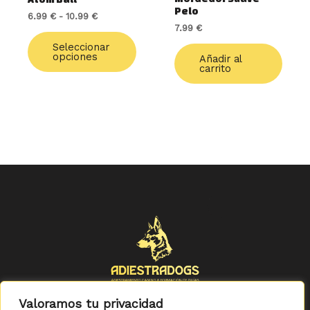
en
Pelo
6.99
€
-
10.99
€
la
7.99
€
página
de
Seleccionar
opciones
Añadir al
producto
carrito
Valoramos tu privacidad