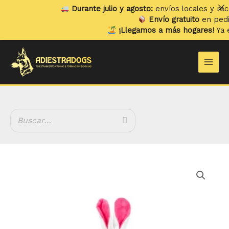
Ir
Durante julio y agosto:
envíos locales y recogi
al
Envío gratuito
en pedidos
contenido
¡Llegamos a más hogares!
Ya env
Main
Men
Rango
Peluche
de
Olfativo
precios:
Conejo
desde
Ore
6.99 €
cantidad
hasta
9.99 €