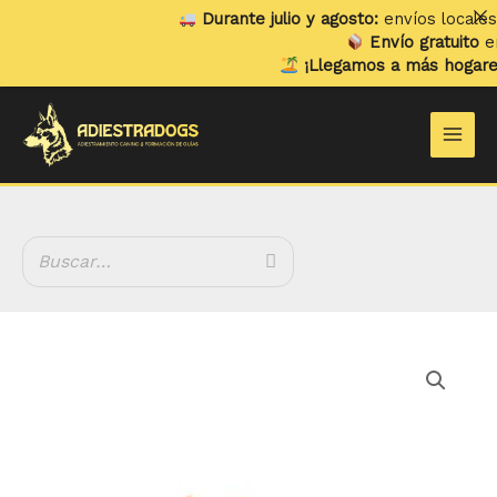
Ir
Durante julio y agosto:
envíos locales y 
al
Envío gratuito
en p
contenido
¡Llegamos a más hogares!
Y
Main
Men
Oleg
Pez
cantidad