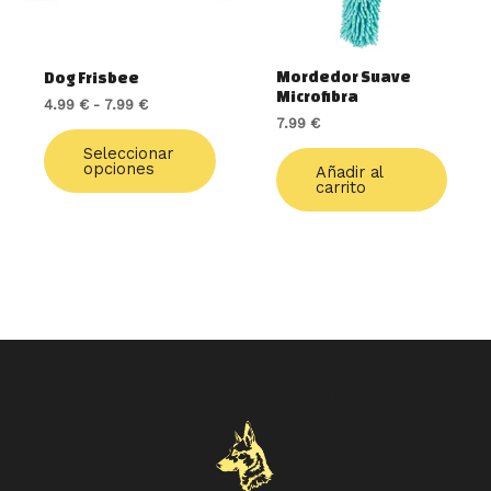
se
pueden
elegir
Mordedor Suave
Dog Frisbee
en
Microfibra
4.99
€
-
7.99
€
la
7.99
€
página
de
Seleccionar
opciones
Añadir al
producto
carrito