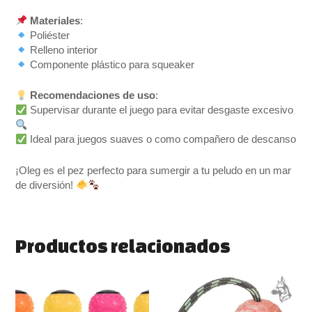
Materiales
:
Poliéster
Relleno interior
Componente plástico para squeaker
Recomendaciones de uso
:
Supervisar durante el juego para evitar desgaste excesivo
Ideal para juegos suaves o como compañero de descanso
¡Oleg es el pez perfecto para sumergir a tu peludo en un mar
de diversión!
Productos relacionados
Este
Rango
Este
de
producto
produ
precios:
tiene
tiene