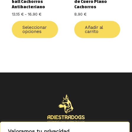
ball Cachorros
de Cuero Plano
la
Antibacteriano
Cachorros
página
13.15
€
-
16.90
€
8.90
€
de
producto
Seleccionar
Añadir al
opciones
carrito
Valoramos tu privacidad