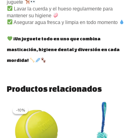
juguete
Lavar la cuerda y el hueso regularmente para
mantener su higiene
Asegurar agua fresca y limpia en todo momento
¡Un juguete todo en uno que combina
masticación, higiene dental y diversión en cada
mordida!
Productos relacionados
Rango
Este
de
producto
-10%
-10%
precios:
tiene
desde
múltiples
12.79 €
variantes.
hasta
14.86 €
Las