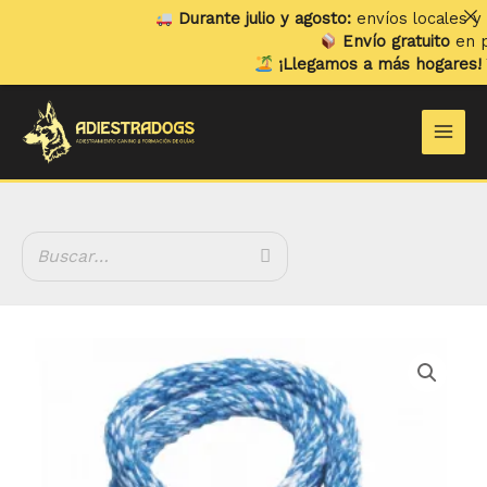
Ir
Durante julio y agosto:
envíos locales y rec
al
Envío gratuito
en pedi
contenido
¡Llegamos a más hogares!
Ya 
Main
Men
Kong
Puppy
Goodie
Bone
cantidad