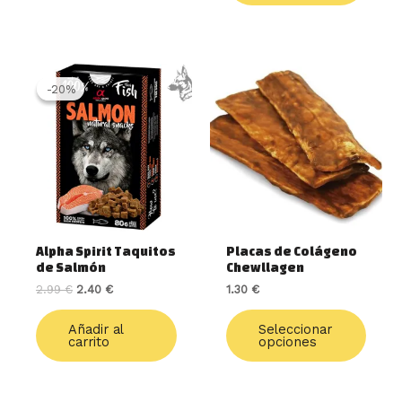
El
El
Este
precio
precio
produ
-20%
-20%
original
actual
tiene
era:
es:
múlti
2.99 €.
2.40 €.
varia
Las
opcio
se
pued
elegir
Alpha Spirit Taquitos
Placas de Colágeno
en
de Salmón
Chewllagen
la
2.99
€
2.40
€
1.30
€
págin
de
Añadir al
Seleccionar
produ
carrito
opciones