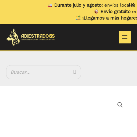
Ir
Durante julio y agosto:
envíos locales y 
al
Envío gratuito
en pe
contenido
¡Llegamos a más hogares!
Y
Main
Men
Hueso
de
Atún
Deshidratado
cantidad