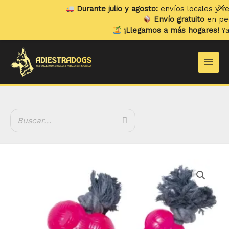
Ir
Durante julio y agosto:
envíos locales y recog
al
Envío gratuito
en pedido
contenido
¡Llegamos a más hogares!
Ya en
Main
Men
Rango
Hueso
de
con
precios:
Cuerda
desde
cantidad
5.95 €
hasta
14.50 €