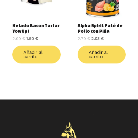
Helado Bacon Tartar
Alpha Spirit Paté de
YowUp!
Pollo con Piña
2.00
€
1.50
€
2.70
€
2.03
€
Añadir al
Añadir al
carrito
carrito