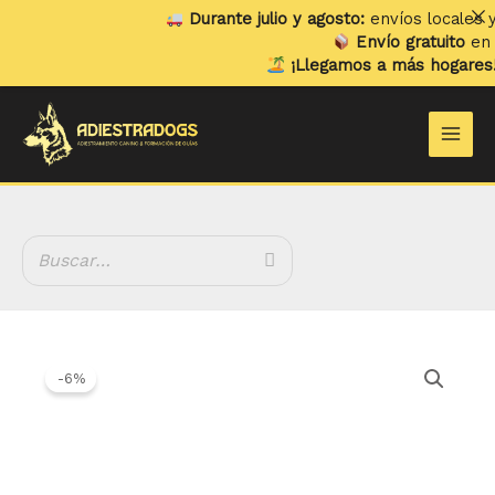
Ir
Durante julio y agosto:
envíos locales y re
al
Envío gratuito
en ped
contenido
¡Llegamos a más hogares!
Ya
Main
Men
El
El
Huesitos
precio
precio
de
-6%
original
actual
Caballo
era:
es:
cantidad
2.35 €.
2.20 €.