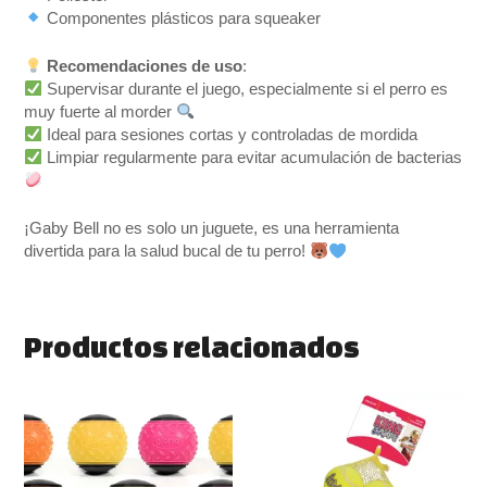
Componentes plásticos para squeaker
Recomendaciones de uso
:
Supervisar durante el juego, especialmente si el perro es
muy fuerte al morder
Ideal para sesiones cortas y controladas de mordida
Limpiar regularmente para evitar acumulación de bacterias
¡Gaby Bell no es solo un juguete, es una herramienta
divertida para la salud bucal de tu perro!
Productos relacionados
Este
Rango
Este
de
producto
produ
precios:
tiene
tiene
desde
múltiples
múlti
4.50 €