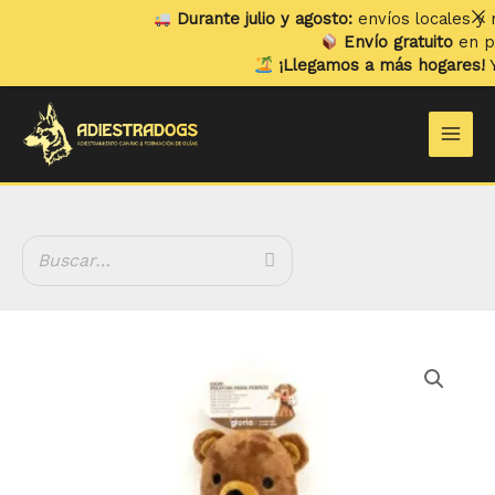
Ir
Durante julio y agosto:
envíos locales y reco
al
Envío gratuito
en pedid
contenido
¡Llegamos a más hogares!
Ya en
Main
Men