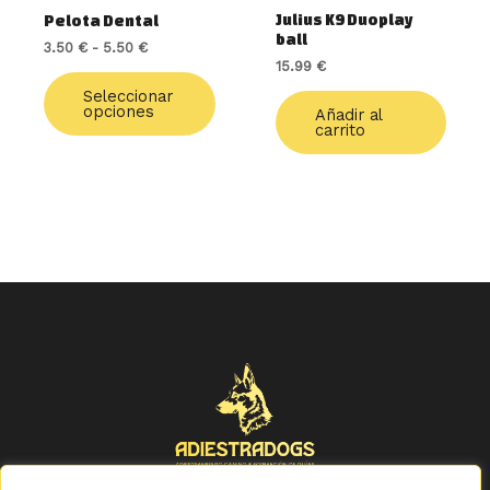
elegir
Julius K9 Duoplay
Pelota Dental
en
ball
3.50
€
-
5.50
€
la
15.99
€
página
de
Seleccionar
opciones
Añadir al
producto
carrito