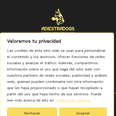
Valoramos tu privacidad
Las cookies de este sitio web se usan para personalizar
el contenido y los anuncios, ofrecer funciones de redes
sociales y analizar el tráfico. Además, compartimos
Política de Privacidad
-
Política de Cookies
-
Aviso legal
-
Accesibilidad
-
Condiciones Generales de Compra
información sobre el uso que haga del sitio web con
nuestros partners de redes sociales, publicidad y análisis
web, quienes pueden combinarla con otra información
que les haya proporcionado o que hayan recopilado a
partir del uso que haya hecho de sus servicios. Puede
leer más acerca de ello en
Política de Cookies
0
Copyright © 2026 ADIESTRADOGS - Tienda. Elaborado
por KITDIGITAL.
Rechazar
Aceptar