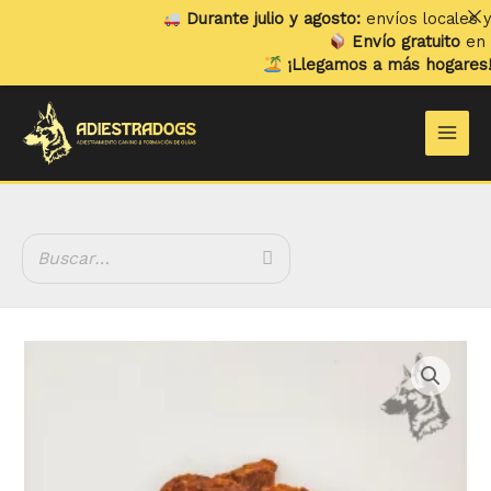
Ir
Durante julio y agosto:
envíos locales y re
al
Envío gratuito
en pedi
contenido
¡Llegamos a más hogares!
Ya 
Main
Men