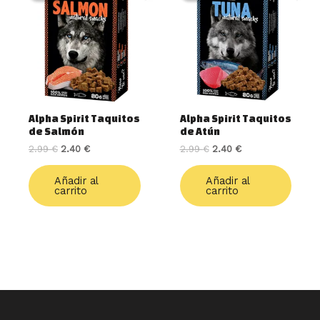
era:
es:
era:
es:
2.99 €.
2.40 €.
2.99 €.
2.40 €.
Alpha Spirit Taquitos
Alpha Spirit Taquitos
de Salmón
de Atún
2.99
€
2.40
€
2.99
€
2.40
€
Añadir al
Añadir al
carrito
carrito