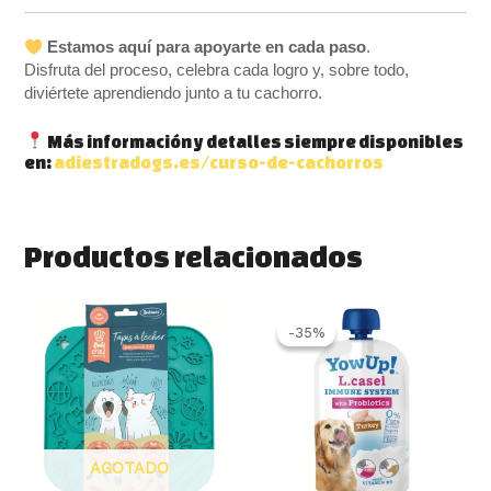
Estamos aquí para apoyarte en cada paso
.
Disfruta del proceso, celebra cada logro y, sobre todo,
diviértete aprendiendo junto a tu cachorro.
Más información y detalles siempre disponibles
en:
adiestradogs.es/curso-de-cachorros
Productos relacionados
El
El
precio
precio
-35%
-35%
original
actual
era:
es:
2.50 €.
1.63 €.
AGOTADO