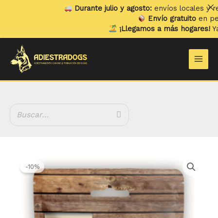
Ir
Durante julio y agosto:
envíos locales y recogi
al
Envío gratuito
en pedidos
contenido
¡Llegamos a más hogares!
Ya env
Main
Men
El
El
Natural
precio
precio
Greatness
-10%
original
actual
Cookies
era:
es:
Digestivas
4.44 €.
3.99 €.
cantidad