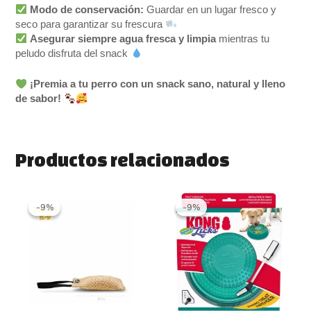
Modo de conservación:
Guardar en un lugar fresco y
seco para garantizar su frescura
Asegurar siempre agua fresca y limpia
mientras tu
peludo disfruta del snack
¡Premia a tu perro con un snack sano, natural y lleno
de sabor!
Productos relacionados
Rango
Este
El
El
de
precio
precio
producto
-9%
-9%
-9%
-9%
precios:
original
actual
tiene
desde
era:
es:
múltiples
21.99 €
21.99 €.
19.99 €.
variantes.
hasta
30.00 €
Las
opciones
se
pueden