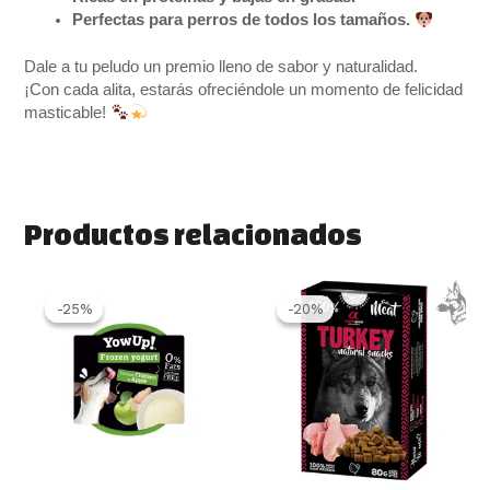
Perfectas para perros de todos los tamaños.
Dale a tu peludo un premio lleno de sabor y naturalidad.
¡Con cada alita, estarás ofreciéndole un momento de felicidad
masticable!
Productos relacionados
El
El
El
El
precio
precio
precio
precio
-25%
-25%
-20%
-20%
original
actual
original
actual
era:
es:
era:
es:
2.00 €.
1.50 €.
2.99 €.
2.40 €.