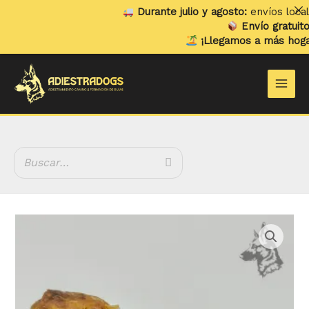
Ir
Durante julio y agosto:
envíos locales 
al
Envío gratuito
en 
contenido
¡Llegamos a más hogares
Main
Men
Alitas
de
pavo
cantidad