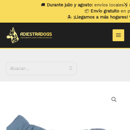
Ir
🚚
Durante julio y agosto:
envíos locales y recogi
al
📦
Envío gratuito
en pedidos
contenido
🏝️
¡Llegamos a más hogares!
Ya env
Main
Men
Rango
Abrigo
de
Ajou
precios:
Azul
desde
cantidad
27.99 €
hasta
40.99 €