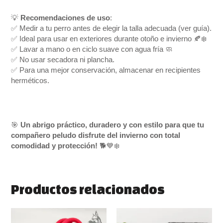
💡
Recomendaciones de uso
:
✅ Medir a tu perro antes de elegir la talla adecuada (ver guía).
✅ Ideal para usar en exteriores durante otoño e invierno 🍂❄️
✅ Lavar a mano o en ciclo suave con agua fría 🧼
✅ No usar secadora ni plancha.
✅ Para una mejor conservación, almacenar en recipientes
herméticos.
🎯
Un abrigo práctico, duradero y con estilo para que tu
compañero peludo disfrute del invierno con total
comodidad y protección!
🐕💙❄️
Productos relacionados
Rango
Este
Rango
Este
de
de
producto
produ