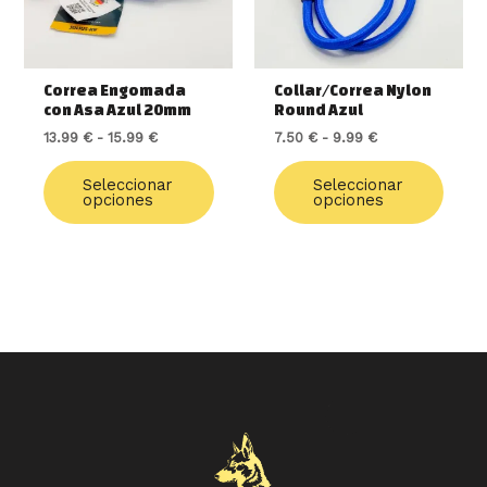
opciones
opcio
se
se
pueden
pued
elegir
elegir
Correa Engomada
Collar/Correa Nylon
en
en
con Asa Azul 20mm
Round Azul
la
la
13.99
€
-
15.99
€
7.50
€
-
9.99
€
página
págin
de
de
Seleccionar
Seleccionar
producto
produ
opciones
opciones