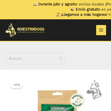
Ir
Durante julio y agosto:
envíos locales y recogi
al
Envío gratuito
en pedidos
contenido
¡Llegamos a más hogares!
Ya env
Main
Men
El
El
Wild
precio
precio
Balance
-10%
original
actual
Snacks
era:
es:
Digestivos
3.95 €.
3.56 €.
cantidad