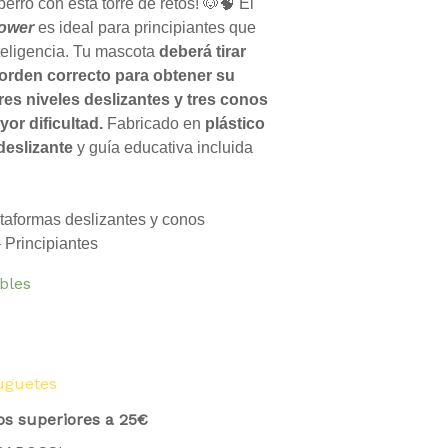
es:
perro con esta torre de retos! 🐶🧠 El
19.98 €.
Tower
es ideal para principiantes que
nteligencia. Tu mascota
deberá tirar
 orden correcto para obtener su
tres niveles deslizantes y tres conos
or dificultad.
Fabricado en
plástico
deslizante
y guía educativa incluida
taformas deslizantes y conos
 Principiantes
ibles
uguetes
os superiores a 25€