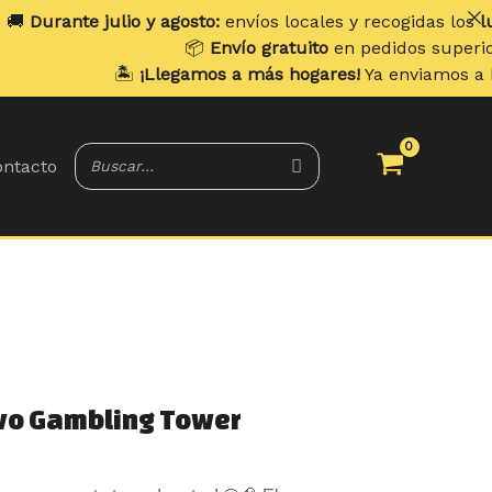
io y agosto:
envíos locales y recogidas los
lunes
. Envíos a 
📦
Envío gratuito
en pedidos superiores a
70 €
.
️
¡Llegamos a más hogares!
Ya enviamos a
Portugal y Bale
ntacto
El
ivo Gambling Tower
precio
actual