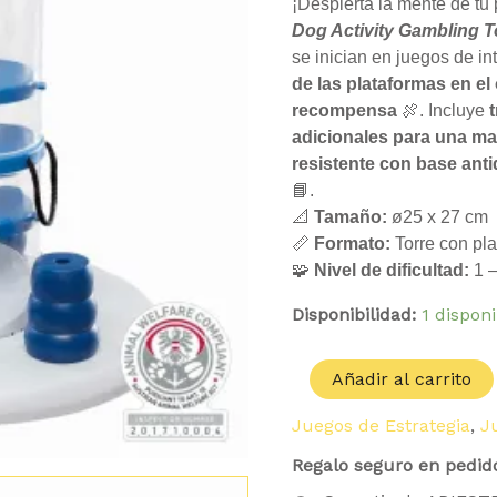
era:
Tower
¡Despierta la mente de tu 
22.19 €.
cantidad
Dog Activity Gambling 
se inician en juegos de i
de las plataformas en el
recompensa
🍖. Incluye
adicionales para una may
resistente con base anti
📘.
📐
Tamaño:
ø25 x 27 cm
📏
Formato:
Torre con pla
🧩
Nivel de dificultad:
1 –
Disponibilidad:
1 dispon
Añadir al carrito
Juegos de Estrategia
,
J
Regalo seguro en pedid