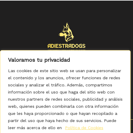
Valoramos tu privacidad
Las cookies de este sitio web se usan para personalizar
el contenido y los anuncios, ofrecer funciones de redes
sociales y analizar el tráfico. Además, compartimos
Política de Privacidad
-
Política de Cookies
-
Aviso legal
-
Accesibilidad
-
Condiciones Generales de Compra
información sobre el uso que haga del sitio web con
nuestros partners de redes sociales, publicidad y análisis
web, quienes pueden combinarla con otra información
que les haya proporcionado o que hayan recopilado a
partir del uso que haya hecho de sus servicios. Puede
leer más acerca de ello en
Política de Cookies
0
Copyright © 2026 ADIESTRADOGS - Tienda. Elaborado