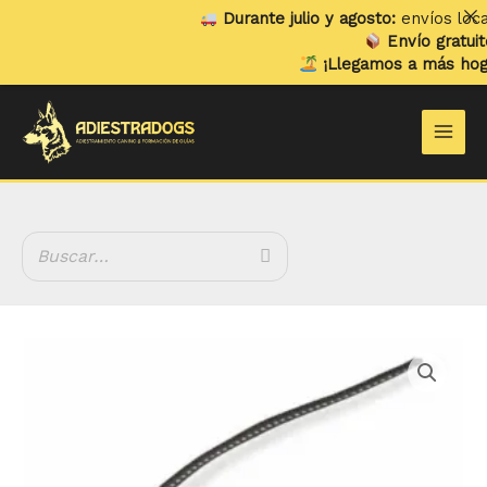
Ir
Durante julio y agosto:
envíos locale
al
Envío gratuito
e
contenido
¡Llegamos a más hogar
Main
Men
Collar
de
Contacto
-
Slinger
cantidad