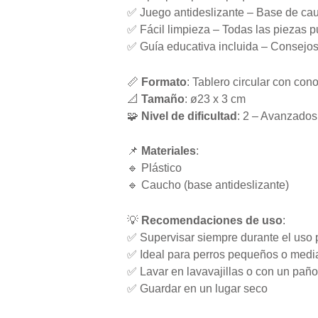
✅ Juego antideslizante – Base de cau
✅ Fácil limpieza – Todas las piezas p
✅ Guía educativa incluida – Consejos
📏
Formato
: Tablero circular con con
📐
Tamaño
: ø23 x 3 cm
🧩
Nivel de dificultad
: 2 – Avanzados
📌
Materiales
:
🔹 Plástico
🔹 Caucho (base antideslizante)
💡
Recomendaciones de uso
:
✅ Supervisar siempre durante el uso 
✅ Ideal para perros pequeños o medi
✅ Lavar en lavavajillas o con un pañ
✅ Guardar en un lugar seco