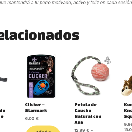
que mantendrá a tu perro motivado, activo y feliz en cada sesión
relacionados
Rango
Este
Est
de
producto
pro
precios:
tiene
tie
desde
12.99 €
múltiples
múl
hasta
variantes.
var
14.99 €
Las
Las
opciones
opc
Clicker –
Pelota de
Kon
se
se
de
Starmark
Caucho
Kn
pueden
pu
no
Natural con
Squ
6.00
€
elegir
ele
Asa
9.9
en
en
13.
12.99
€
-