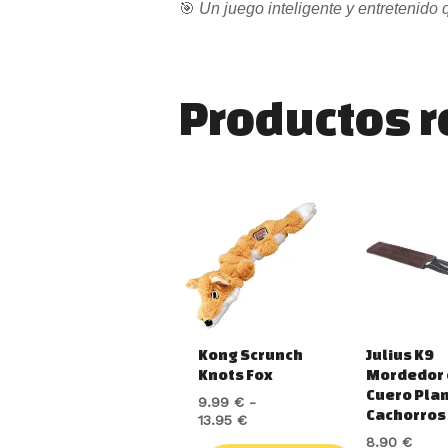
🎯
Un juego inteligente y entretenido 
Productos 
Rango
Este
de
producto
precios:
tiene
desde
9.99 €
múltiples
hasta
variantes.
13.95 €
Las
opciones
Kong Scrunch
Julius K9
se
Knots Fox
Mordedor 
pueden
Cuero Pla
9.99
€
-
elegir
Cachorros
13.95
€
en
8.90
€