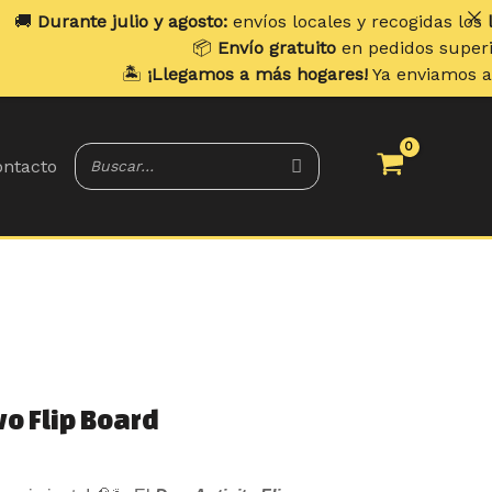
ulio y agosto:
envíos locales y recogidas los
lunes
. Envíos
📦
Envío gratuito
en pedidos superiores a
70 €
.
🏝️
¡Llegamos a más hogares!
Ya enviamos a
Portugal y B
ntacto
l
vo Flip Board
recio
ctual