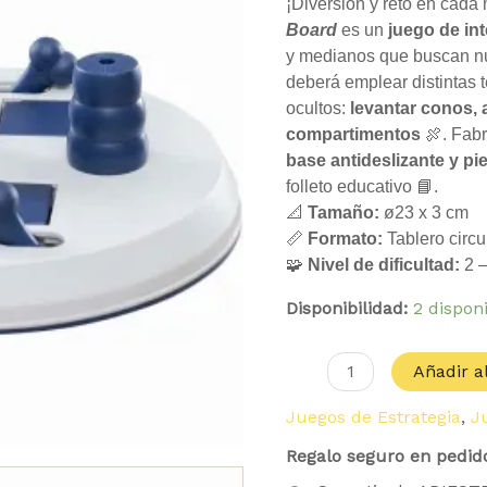
era:
e
Board
¡Diversión y reto en cada
10.99 €.
9
cantidad
Board
es un
juego de int
y medianos que buscan nu
deberá emplear distintas 
ocultos:
levantar conos, 
compartimentos
🍖. Fab
base antideslizante y pie
folleto educativo 📘.
📐
Tamaño:
ø23 x 3 cm
📏
Formato:
Tablero circu
🧩
Nivel de dificultad:
2 
Disponibilidad:
2 dispon
Añadir al
Juegos de Estrategia
,
J
Regalo seguro en pedid