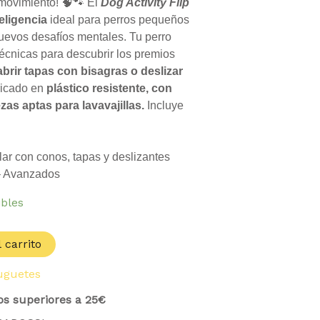
s:
 movimiento! 🧠🐾 El
Dog Activity Flip
.90 €.
eligencia
ideal para perros pequeños
evos desafíos mentales. Tu perro
técnicas para descubrir los premios
abrir tapas con bisagras o deslizar
ricado en
plástico resistente, con
zas aptas para lavavajillas.
Incluye
lar con conos, tapas y deslizantes
– Avanzados
ibles
 carrito
uguetes
os superiores a 25€