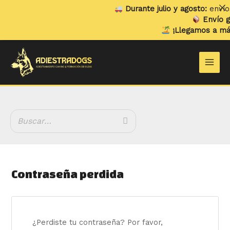
Ir
Durante julio y agosto:
envíos
al
Envío gr
contenido
¡Llegamos a más
Main
Men
Contraseña perdida
¿Perdiste tu contraseña? Por favor,