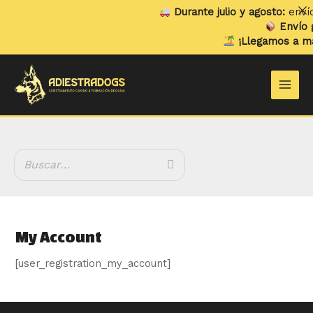
Ir
Durante julio y agosto:
envío
al
Envío g
contenido
¡Llegamos a má
Main
Men
My Account
[user_registration_my_account]