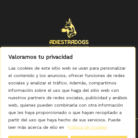
Valoramos tu privacidad
Las cookies de este sitio web se usan para personalizar
el contenido y los anuncios, ofrecer funciones de redes
sociales y analizar el tráfico. Además, compartimos
Política de Privacidad
-
Política de Cookies
-
Aviso legal
-
Accesibilidad
-
Condiciones Generales de Compra
información sobre el uso que haga del sitio web con
nuestros partners de redes sociales, publicidad y análisis
web, quienes pueden combinarla con otra información
que les haya proporcionado o que hayan recopilado a
partir del uso que haya hecho de sus servicios. Puede
leer más acerca de ello en
Política de Cookies
0
Copyright © 2026 ADIESTRADOGS - Tienda. Elaborado