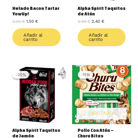
Helado Bacon Tartar
Alpha Spirit Taquitos
YowUp!
de Atún
2.00
€
1.50
€
2.99
€
2.40
€
Añadir al
Añadir al
carrito
carrito
El
El
El
El
precio
precio
precio
precio
-20%
-20%
-15%
-15%
original
actual
original
actual
era:
es:
era:
es:
2.99 €.
2.40 €.
6.50 €.
5.50 €.
AGOTADO
Alpha Spirit Taquitos
Pollo Con Atún –
de Jamón
Churu Bites