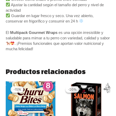
Ajustar la cantidad según el tamaño del perro y nivel de
actividad
Guardar en lugar fresco y seco. Una vez abierto,
conservar en frigorífico y consumir en 24 h
El
Multipack Gourmet Wraps
es una opción irresistible y
saludable para mimar a tu perro con variedad, calidad y sabor
. ¡Premios funcionales que aportan valor nutricional y
mucha felicidad!
Productos relacionados
El
El
El
El
precio
precio
precio
precio
-15%
-15%
-20%
-20%
original
actual
original
actual
era:
es:
era:
es:
6.50 €.
5.50 €.
2.99 €.
2.40 €.