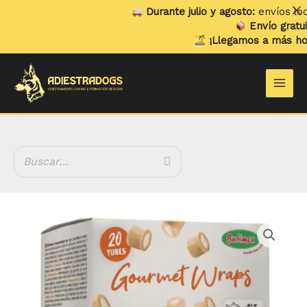
Ir
Durante julio y agosto:
envíos locale
al
Envío gratuito
e
contenido
¡Llegamos a más hogar
Main
Men
Multipack
Gourmet
Wraps
cantidad