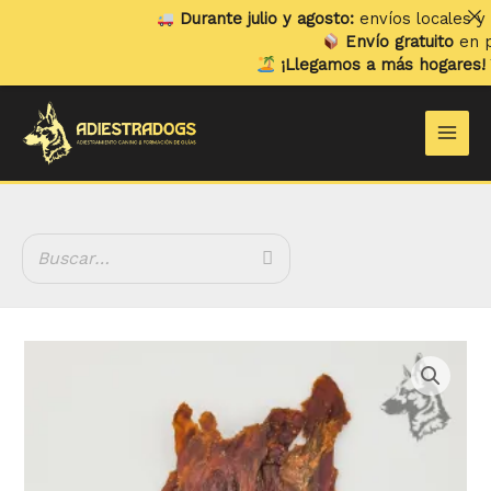
Ir
Durante julio y agosto:
envíos locales y recog
al
Envío gratuito
en pedido
contenido
¡Llegamos a más hogares!
Ya en
Main
Men
Filetes
de
Estómago
de
Conejo
cantidad