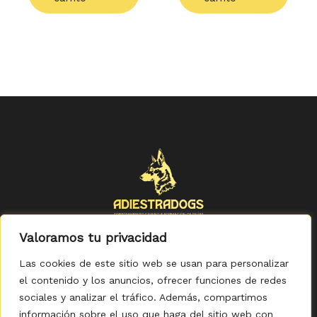
Valoramos tu privacidad
Las cookies de este sitio web se usan para personalizar
el contenido y los anuncios, ofrecer funciones de redes
sociales y analizar el tráfico. Además, compartimos
Política de Privacidad
-
Política de Cookies
-
Aviso legal
-
Accesibilidad
-
Condiciones Generales de Compra
información sobre el uso que haga del sitio web con