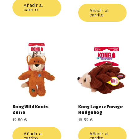
Añadir al
carrito
Añadir al
carrito
Kong Wild Knots
Kong Layerz Forage
Zorro
Hedgehog
12.50
€
19.52
€
Añadir al
Añadir al
carrito
carrito