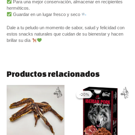
Para una mejor conservación, almacenar en recipientes
herméticos.
Guardar en un lugar fresco y seco
Dale a tu peludo un momento de sabor, salud y felicidad con
estos snacks naturales que cuidan de su bienestar y hacen
brillar su día
Productos relacionados
El
El
precio
precio
-20%
-20%
original
actual
era:
es:
2.99 €.
2.40 €.